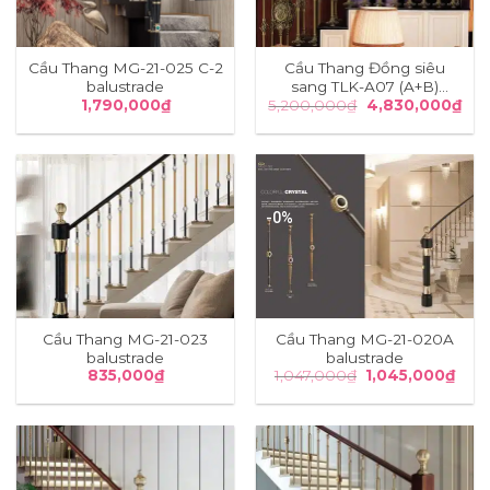
Cầu Thang MG-21-025 C-2
Cầu Thang Đồng siêu
balustrade
sang TLK-A07 (A+B)
Giá
Giá
1,790,000
₫
5,200,000
₫
4,830,000
₫
balustrade
gốc
hiệ
là:
tại
5,200,000₫.
là:
4,8
-0%
Cầu Thang MG-21-023
Cầu Thang MG-21-020A
balustrade
balustrade
Giá
Giá
835,000
₫
1,047,000
₫
1,045,000
₫
gốc
hiện
là:
tại
1,047,000₫.
là:
1,04