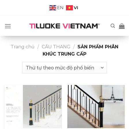
Skip
VI
EN
to
content
Trang chủ
/
CẦU THANG
/
SẢN PHẨM PHÂN
KHÚC TRUNG CẤP