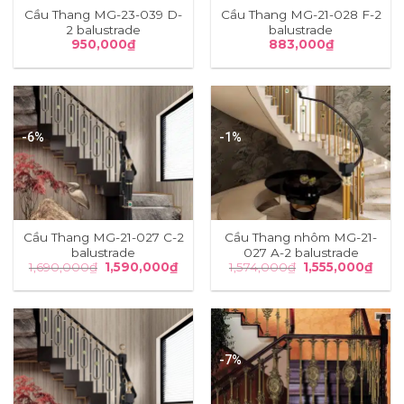
Cầu Thang MG-23-039 D-
Cầu Thang MG-21-028 F-2
2 balustrade
balustrade
950,000
₫
883,000
₫
-6%
-1%
Cầu Thang MG-21-027 C-2
Cầu Thang nhôm MG-21-
balustrade
027 A-2 balustrade
Giá
Giá
Giá
Giá
1,690,000
₫
1,590,000
₫
1,574,000
₫
1,555,000
₫
gốc
hiện
gốc
hiện
là:
tại
là:
tại
1,690,000₫.
là:
1,574,000₫.
là:
1,590,000₫.
1,555
-7%