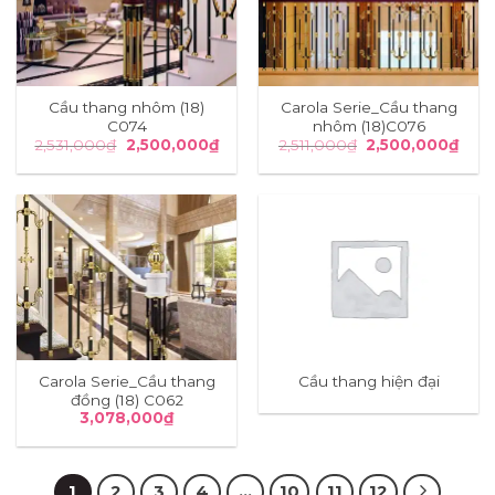
Cầu thang nhôm (18)
Carola Serie_Cầu thang
C074
nhôm (18)C076
Giá
Giá
Giá
Giá
2,531,000
₫
2,500,000
₫
2,511,000
₫
2,500,000
₫
gốc
hiện
gốc
hiện
là:
tại
là:
tại
2,531,000₫.
là:
2,511,000₫.
là:
2,500,000₫.
2,50
Carola Serie_Cầu thang
Cầu thang hiện đại
đồng (18) C062
3,078,000
₫
1
2
3
4
…
10
11
12