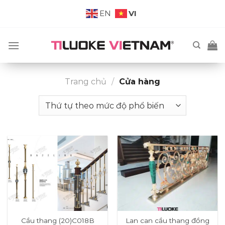
Skip
VI
EN
to
content
Trang chủ
/
Cửa hàng
-0%
Cầu thang (20)C018B
Lan can cầu thang đồng