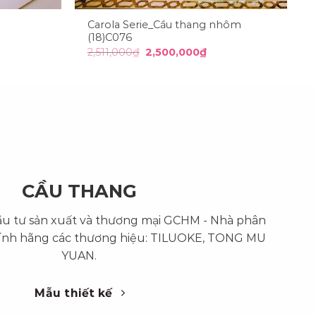
Carola Serie_Cầu thang nhôm
(18)C076
Giá
Giá
2,511,000
₫
2,500,000
₫
n
gốc
hiện
là:
tại
2,511,000₫.
là:
00,000₫.
2,500,000₫.
CẦU THANG
ầu tư sản xuất và thương mại GCHM - Nhà phân
ính hãng các thương hiệu: TILUOKE, TONG MU
YUAN.
Mẫu thiết kế