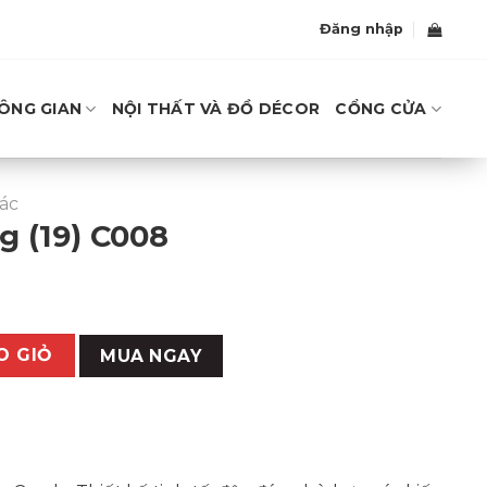
Đăng nhập
ÔNG GIAN
NỘI THẤT VÀ ĐỒ DÉCOR
CỔNG CỬA
ác
g (19) C008
á
ện
i
ố lượng
O GIỎ
MUA NGAY
090,000₫.