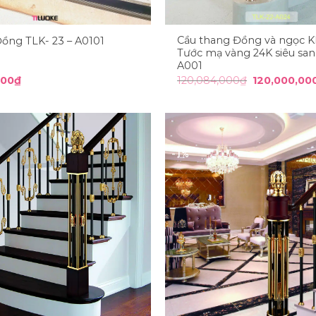
Cầu thang Đồng và ngọc 
Đồng TLK- 23 – A0101
Tước mạ vàng 24K siêu san
A001
Giá
000
₫
120,084,000
₫
120,000,00
gốc
là:
120,084,000
-1%