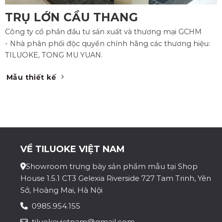
TRỤ LỚN CẦU THANG
Công ty cổ phần đầu tư sản xuất và thương mại GCHM
- Nhà phân phối độc quyền chính hãng các thương hiệu:
TILUOKE, TONG MU YUAN.
Mẫu thiết kế
VỀ TILUOKE VIỆT NAM
Showroom trưng bày sản phẩm mẫu tại Shop
House 1.5.1 CT3 Gelexia Riverside 727 Tam Trinh, Yên
Sở, Hoàng Mai, Hà Nội
0985.954.155
tiluokevietnam@gmail.com