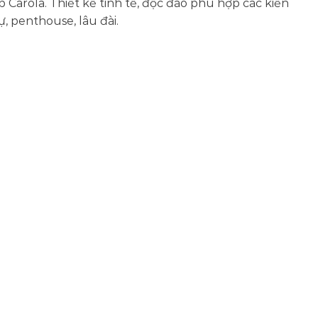
Carola. Thiết kế tinh tế, độc đáo phù hợp các kiến
hự, penthouse, lâu đài.