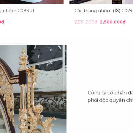
g nhôm C083 J1
Cầu thang nhôm (18) C074
Giá
Giá
0
₫
2,531,000
₫
2,500,000
₫
gốc
hiệ
là:
tại
2,531,000₫.
là:
2,5
Công ty cổ phần đ
phối độc quyền ch