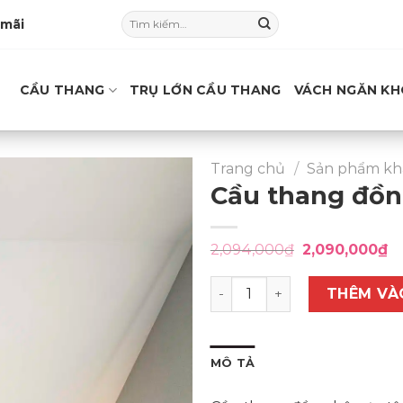
Tìm
 mãi
kiếm:
CẦU THANG
TRỤ LỚN CẦU THANG
VÁCH NGĂN KH
Trang chủ
/
Sản phẩm kh
Cầu thang đồn
Giá
Gi
2,094,000
₫
2,090,000
₫
gốc
hi
là:
tạ
Cầu thang đồng (19) C008 s
2,094,000₫.
là:
THÊM VÀ
2,
MÔ TẢ