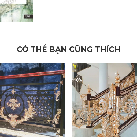
CÓ THỂ BẠN CŨNG THÍCH
-0%