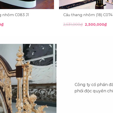
g nhôm C083 J1
Cầu thang nhôm (18) C074
Giá
Giá
0
₫
2,531,000
₫
2,500,000
₫
gốc
hiệ
là:
tại
2,531,000₫.
là:
2,5
Công ty cổ phần đ
phối độc quyền ch