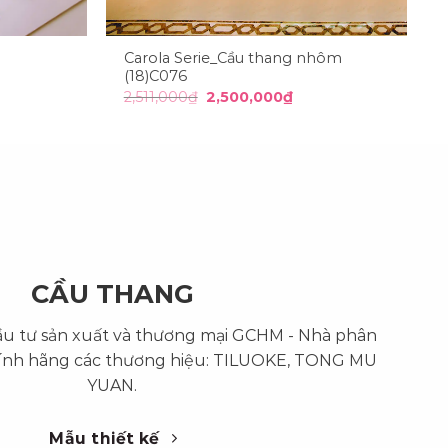
Carola Serie_Cầu thang nhôm
(18)C076
Giá
Giá
2,511,000
₫
2,500,000
₫
n
gốc
hiện
là:
tại
2,511,000₫.
là:
00,000₫.
2,500,000₫.
CẦU THANG
ầu tư sản xuất và thương mại GCHM - Nhà phân
ính hãng các thương hiệu: TILUOKE, TONG MU
YUAN.
Mẫu thiết kế