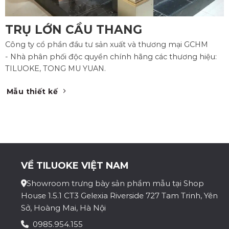
TRỤ LỚN CẦU THANG
Công ty cổ phần đầu tư sản xuất và thương mại GCHM
- Nhà phân phối độc quyền chính hãng các thương hiệu:
TILUOKE, TONG MU YUAN.
Mẫu thiết kế
VỀ TILUOKE VIỆT NAM
Showroom trưng bày sản phẩm mẫu tại Shop
House 1.5.1 CT3 Gelexia Riverside 727 Tam Trinh, Yên
Sở, Hoàng Mai, Hà Nội
0985.954.155