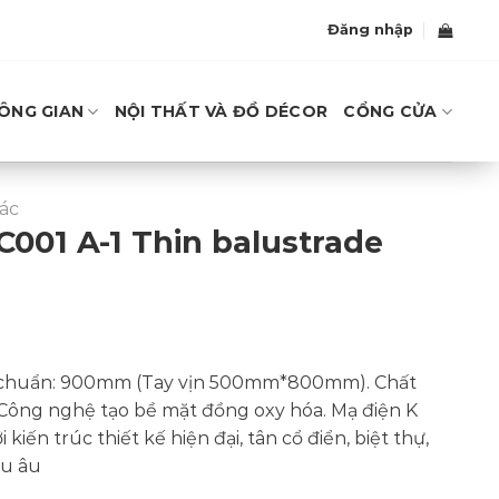
Đăng nhập
ÔNG GIAN
NỘI THẤT VÀ ĐỒ DÉCOR
CỔNG CỬA
ác
C001 A-1 Thin balustrade
u chuẩn: 900mm (Tay vịn 500mm*800mm). Chất
 Công nghệ tạo bề mặt đồng oxy hóa. Mạ điện K
kiến trúc thiết kế hiện đại, tân cổ điển, biệt thự,
âu âu