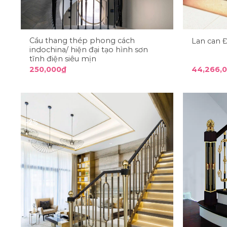
Cầu thang thép phong cách
Lan can 
indochina/ hiện đại tạo hình sơn
tĩnh điện siêu mịn
250,000
₫
44,266,
-2%