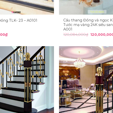
Cầu thang Đồng và ngọc 
Đồng TLK- 23 – A0101
Tước mạ vàng 24K siêu san
A001
Giá
000
₫
120,084,000
₫
120,000,00
gốc
là:
120,084,000
-1%