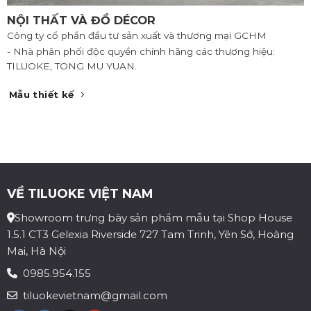
NỘI THẤT VÀ ĐỒ DÉCOR
Công ty cổ phần đầu tư sản xuất và thương mại GCHM
- Nhà phân phối độc quyền chính hãng các thương hiệu:
TILUOKE, TONG MU YUAN.
Mẫu thiết kế
VỀ TILUOKE VIỆT NAM
Showroom trưng bày sản phẩm mẫu tại Shop House
1.5.1 CT3 Gelexia Riverside 727 Tam Trinh, Yên Sở, Hoàng
Mai, Hà Nội
0985.954.155
tiluokevietnam@gmail.com