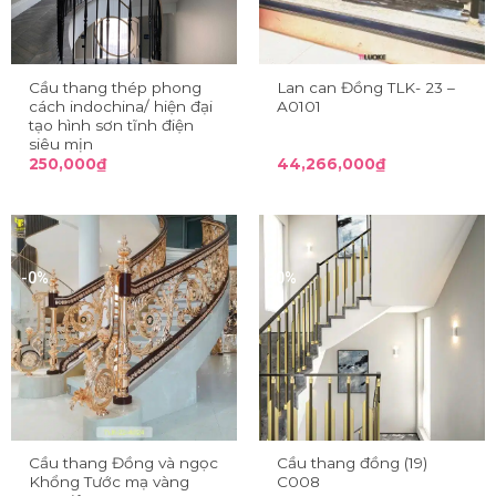
Cầu thang thép phong
Lan can Đồng TLK- 23 –
cách indochina/ hiện đại
A0101
tạo hình sơn tĩnh điện
siêu mịn
250,000
₫
44,266,000
₫
-0%
-0%
Cầu thang Đồng và ngọc
Cầu thang đồng (19)
Khổng Tước mạ vàng
C008