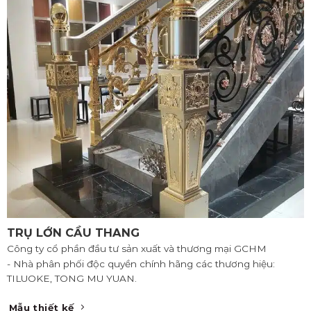
TRỤ LỚN CẦU THANG
Công ty cổ phần đầu tư sản xuất và thương mại GCHM
- Nhà phân phối độc quyền chính hãng các thương hiệu:
TILUOKE, TONG MU YUAN.
Mẫu thiết kế