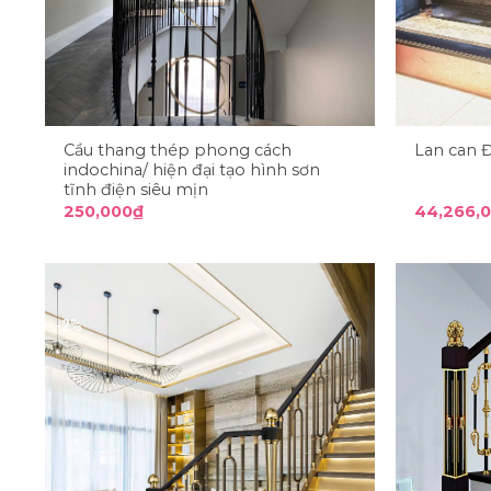
Cầu thang thép phong cách
Lan can 
indochina/ hiện đại tạo hình sơn
tĩnh điện siêu mịn
250,000
₫
44,266,
-2%