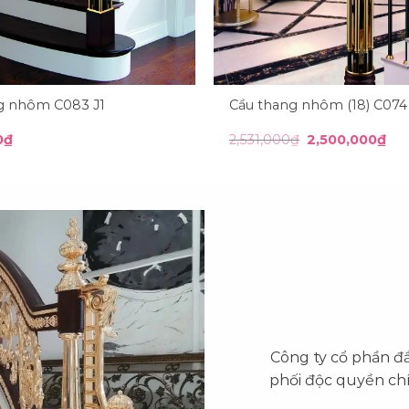
g nhôm C083 J1
Cầu thang nhôm (18) C074
Giá
Giá
0
₫
2,531,000
₫
2,500,000
₫
gốc
hiệ
là:
tại
2,531,000₫.
là:
2,5
Công ty cổ phần đ
phối độc quyền ch