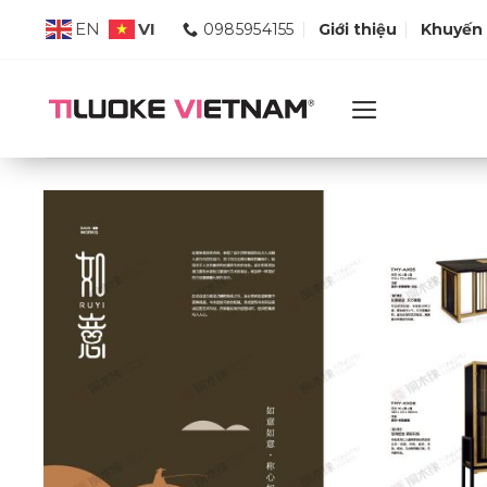
Skip
VI
EN
0985954155
Giới thiệu
Khuyến
to
content