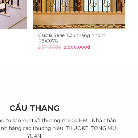
Carola Serie_Cầu thang nhôm
(18)C076
Giá
Giá
2,511,000
₫
2,500,000
₫
n
gốc
hiện
là:
tại
2,511,000₫.
là:
00,000₫.
2,500,000₫.
CẦU THANG
ầu tư sản xuất và thương mại GCHM - Nhà phân
ính hãng các thương hiệu: TILUOKE, TONG MU
YUAN.