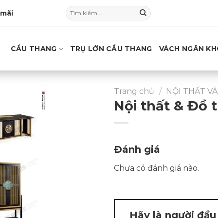
Tìm
 mãi
kiếm:
CẦU THANG
TRỤ LỚN CẦU THANG
VÁCH NGĂN KH
Trang chủ
/
NỘI THẤT V
Nội thất & Đồ t
Đánh giá
Chưa có đánh giá nào.
Hãy là người đầu 