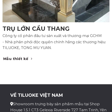
TRỤ LỚN CẦU THANG
Công ty cổ phần đầu tư sản xuất và thương mại GCHM
- Nhà phân phối độc quyền chính hãng các thương hiệu:
TILUOKE, TONG MU YUAN.
Mẫu thiết kế
VỀ TILUOKE VIỆT NAM
Showroom trưng bày sản phẩm mẫu tại Shop
House 1.5.1 CT3 Gelexia Riverside 727 Tam Trinh, Yên