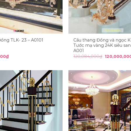
Cầu thang Đồng và ngọc 
Đồng TLK- 23 – A0101
Tước mạ vàng 24K siêu san
A001
Giá
000
₫
120,084,000
₫
120,000,00
gốc
là:
120,084,000
-1%