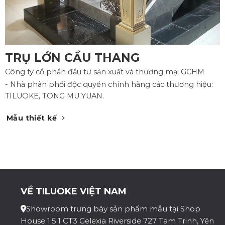
TRỤ LỚN CẦU THANG
Công ty cổ phần đầu tư sản xuất và thương mại GCHM
- Nhà phân phối độc quyền chính hãng các thương hiệu:
TILUOKE, TONG MU YUAN.
Mẫu thiết kế
VỀ TILUOKE VIỆT NAM
Showroom trưng bày sản phẩm mẫu tại Shop
House 1.5.1 CT3 Gelexia Riverside 727 Tam Trinh, Yên