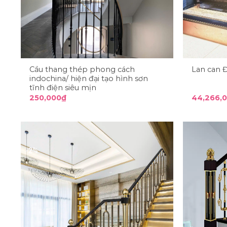
Cầu thang thép phong cách
Lan can 
indochina/ hiện đại tạo hình sơn
tĩnh điện siêu mịn
250,000
₫
44,266,
-2%