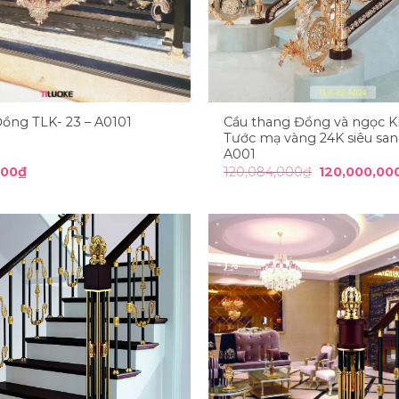
Cầu thang Đồng và ngọc 
Đồng TLK- 23 – A0101
Tước mạ vàng 24K siêu san
A001
Giá
000
₫
120,084,000
₫
120,000,00
gốc
là:
120,084,000
-1%