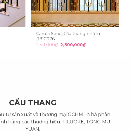
Carola Serie_Cầu thang nhôm
(18)C076
Giá
Giá
2,511,000
₫
2,500,000
₫
n
gốc
hiện
là:
tại
2,511,000₫.
là:
00,000₫.
2,500,000₫.
CẦU THANG
ầu tư sản xuất và thương mại GCHM - Nhà phân
ính hãng các thương hiệu: TILUOKE, TONG MU
YUAN.