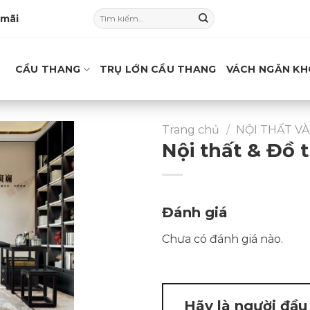
Tìm
 mãi
kiếm:
CẦU THANG
TRỤ LỚN CẦU THANG
VÁCH NGĂN KH
Trang chủ
/
NỘI THẤT V
Nội thất & Đồ t
Đánh giá
Chưa có đánh giá nào.
Hãy là người đầu 