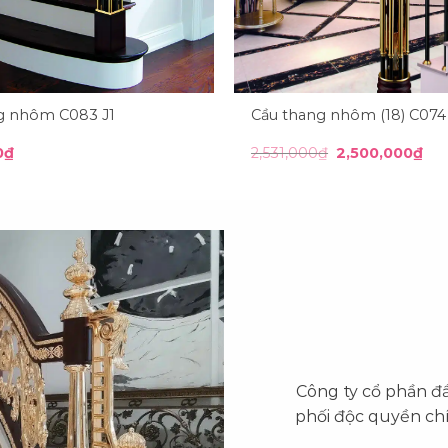
g nhôm C083 J1
Cầu thang nhôm (18) C074
Giá
Giá
0
₫
2,531,000
₫
2,500,000
₫
gốc
hiệ
là:
tại
2,531,000₫.
là:
2,5
Công ty cổ phần đ
phối độc quyền ch