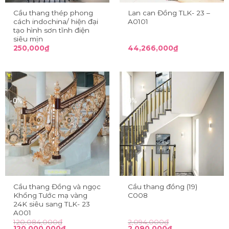
Cầu thang thép phong
Lan can Đồng TLK- 23 –
cách indochina/ hiện đại
A0101
tạo hình sơn tĩnh điện
siêu mịn
250,000
₫
44,266,000
₫
-0%
-0%
Cầu thang Đồng và ngọc
Cầu thang đồng (19)
Khổng Tước mạ vàng
C008
24K siêu sang TLK- 23
A001
120,084,000
₫
2,094,000
₫
Giá
Giá
Giá
Giá
120,000,000
₫
2,090,000
₫