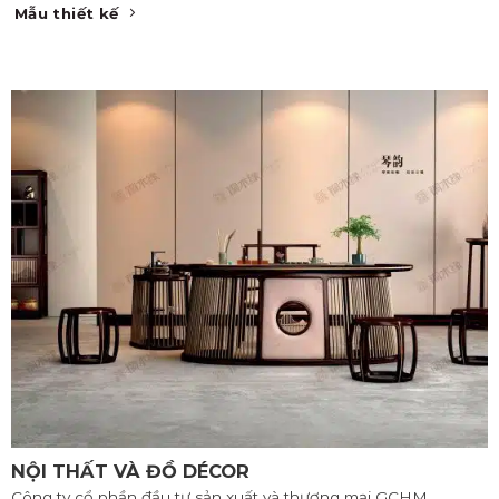
Mẫu thiết kế
NỘI THẤT VÀ ĐỒ DÉCOR
Công ty cổ phần đầu tư sản xuất và thương mại GCHM